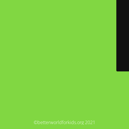
©betterworldforkids.org 2021